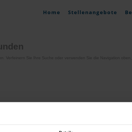
Home
Stellenangebote
Be
funden
en. Verfeinern Sie Ihre Suche oder verwenden Sie die Navigation oben