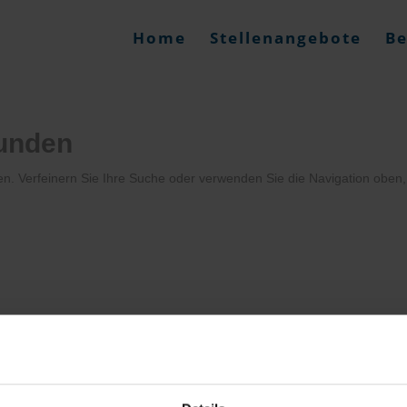
Home
Stellenangebote
Be
funden
en. Verfeinern Sie Ihre Suche oder verwenden Sie die Navigation oben