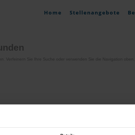
Home
Stellenangebote
Be
funden
en. Verfeinern Sie Ihre Suche oder verwenden Sie die Navigation oben