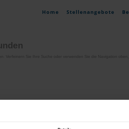
Home
Stellenangebote
Be
funden
en. Verfeinern Sie Ihre Suche oder verwenden Sie die Navigation oben